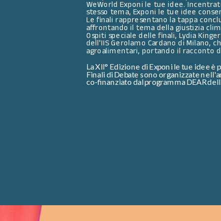
WeWorld Exponi le tue idee. Incentrato
stesso tema, Exponi le tue idee consente
Le finali rappresentano la tappa conclu
affrontando il tema della giustizia cli
Ospiti speciale delle finali, Lydia Kin
dell'IIS Gerolamo Cardano di Milano, c
agroalimentari, portando il racconto d
La XII° Edizione di Exponi le tue idee
Finali di Debate sono organizzate nell'
co-finanziato dal programma DEAR dell