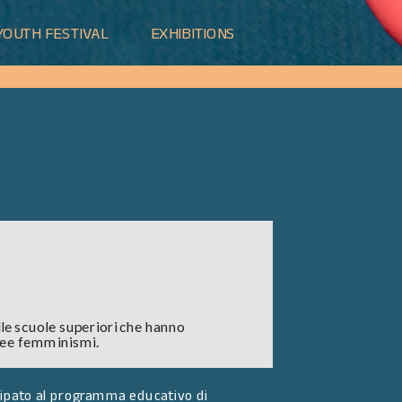
YOUTH FESTIVAL
EXHIBITIONS
le scuole superiori che hanno 
dee femminismi. 
cipato al programma educativo di 