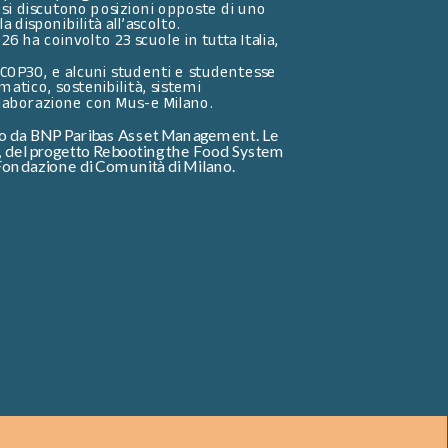
si discutono posizioni opposte di uno 
 disponibilità all’ascolto. 
 ha coinvolto 23 scuole in tutta Italia, 
 COP30, e alcuni studenti e studentesse 
tico, sostenibilità, sistemi 
llaborazione con Mus-e Milano.
ato da BNP Paribas Asset Management. Le 
, del progetto Rebooting the Food System 
Fondazione di Comunità di Milano.