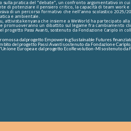
 sulla pratica del “debate”, un confronto argomentativo in cui 
 di potenziare il pensiero critico, la capacità di team work e la
siva di un percorso formativo che nell’anno scolastico 2025/2026
matica e ambientale. 
geru, attivista kenyana che insieme a WeWorld ha partecipato alla
he promuoveranno un dibattito sul legame fra cambiamento clima
el progetto Passi Avanti, sostenuto da Fondazione Cariplo in co
 è promossa dal progetto Empowering Sustainable Futures finanzi
ambito del progetto Passi Avanti sostenuto da Fondazione Cariplo
'Unione Europea e dal progetto EcoRevolution-MI sostenuto da 